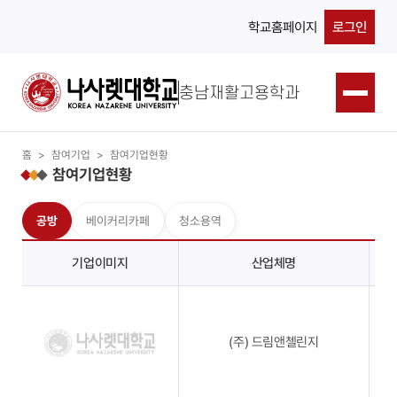
학교홈페이지
로그인
충남재활고용학과
홈
>
참여기업
>
참여기업현황
참여기업현황
공방
베이커리카페
청소용역
기업이미지
산업체명
(주) 드림앤첼린지