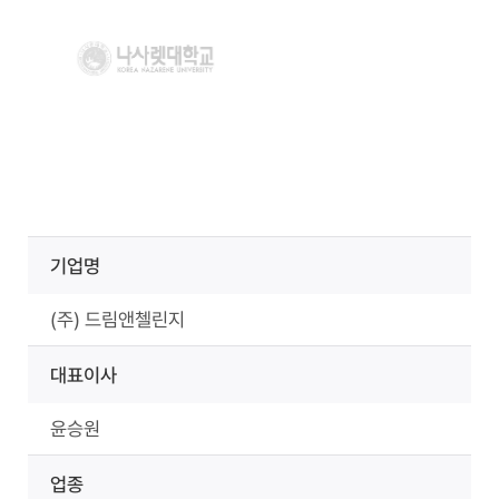
기업명
(주) 드림앤첼린지
대표이사
윤승원
업종