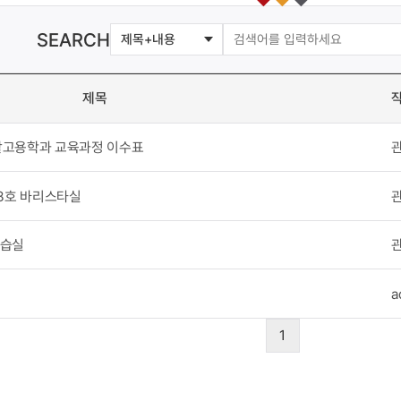
SEARCH
제목
활고용학과 교육과정 이수표
08호 바리스타실
실습실
a
1