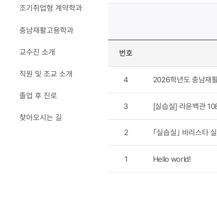
조기취업형 계약학과
충남재활고용학과
교수진 소개
번호
직원 및 조교 소개
4
2026학년도 충남재
졸업 후 진로
3
[실습실] 라윤백관 1
찾아오시는 길
2
｢실습실｣ 바리스타 
1
Hello world!