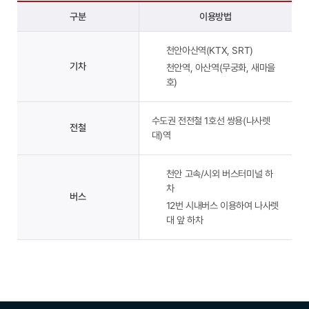
구분
이용방법
천안아산역(KTX, SRT)
기차
천안역, 아산역(무궁화, 새마을
호)
수도권 전전철 1호선 쌍용(나사렛
전철
대)역
천안 고속/시외 버스터미널 하
차
버스
12번 시내버스 이용하여 나사렛
대 앞 하차