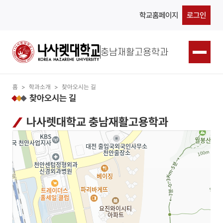
학교홈페이지
로그인
충남재활고용학과
홈
>
학과소개
>
찾아오시는 길
찾아오시는 길
나사렛대학교 충남재활고용학과