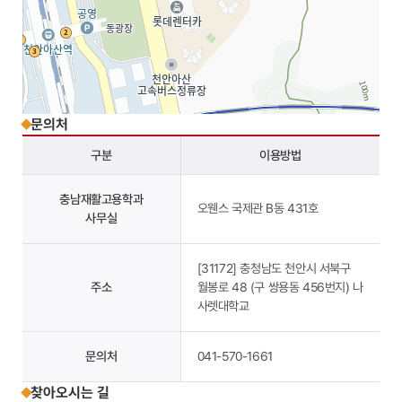
문의처
구분
이용방법
충남재활고용학과
오웬스 국제관 B동 431호
사무실
주소
충남 천안시 서북구 월봉로 48
전화
041-570-7700
[31172] 충청남도 천안시 서북구
주소
월봉로 48 (구 쌍용동 456번지) 나
사렛대학교
문의처
041-570-1661
찾아오시는 길